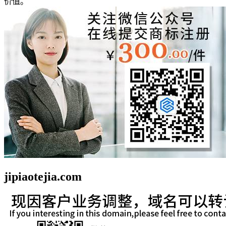
价值。
jipiaotejia.com